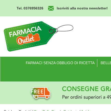
Passa
al
Tel. 0376956326
Iscriviti alla nostra newsletter!
contenuto
principale
Farmacia
Outlet
FARMACI SENZA OBBLIGO DI RICETTA
BELLE