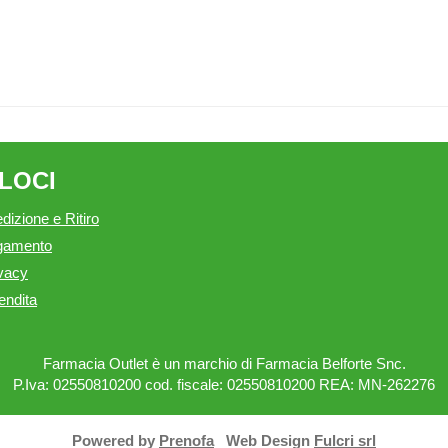
ELOCI
dizione e Ritiro
agamento
ivacy
endita
Farmacia Outlet è un marchio di Farmacia Belforte Snc.
P.Iva: 02550810200 cod. fiscale: 02550810200 REA: MN-262276
Powered by
Prenofa
Web Design
Fulcri srl