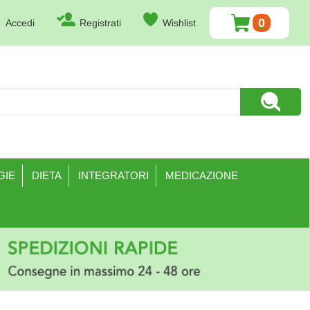
0
Accedi
Registrati
Wishlist
ARTICOLI
INSERITI
Cerca Pr
GIE
DIETA
INTEGRATORI
MEDICAZIONE